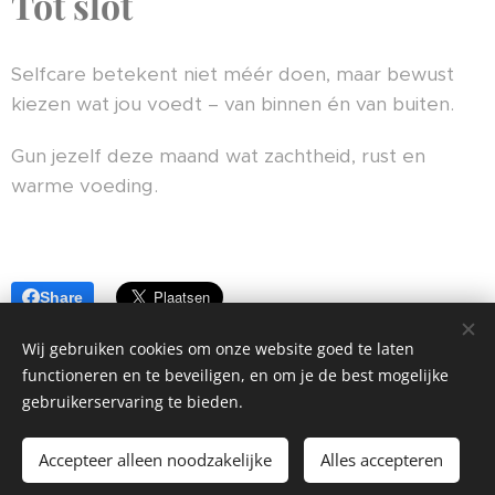
Tot slot
Selfcare betekent niet méér doen, maar bewust
kiezen wat jou voedt – van binnen én van buiten.
Gun jezelf deze maand wat zachtheid, rust en
warme voeding.
Share
Wij gebruiken cookies om onze website goed te laten
functioneren en te beveiligen, en om je de best mogelijke
gebruikerservaring te bieden.
© 2024 Alle rechten voorbehouden
Accepteer alleen noodzakelijke
Alles accepteren
Mogelijk gemaakt door
Webnode
Cookies