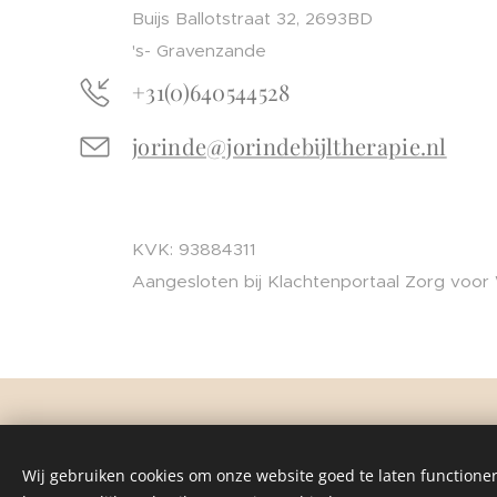
Buijs Ballotstraat 32, 2693BD
's- Gravenzande
+31(0)640544528
jorinde@jorindebijltherapie.nl
KVK: 93884311
Aangesloten bij Klachtenportaal Zorg voor
Wij gebruiken cookies om onze website goed te laten functioner