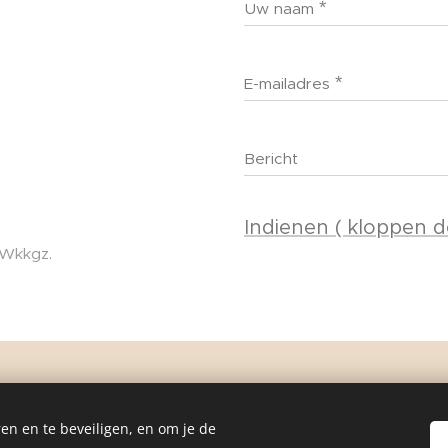
Uw naam
E-mailadres
Bericht
Indienen ( kloppen 
 Wkkgz.
© 2024 Alle rechten voorbehouden
en en te beveiligen, en om je de
Mogelijk gemaakt door
Webnode
Cookies